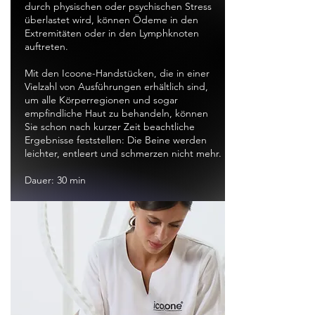
durch physischen oder psychischen Stress
überlastet wird, können Ödeme in den
Extremitäten oder in den Lymphknoten
auftreten.
Mit den Icoone-Handstücken, die in einer
Vielzahl von Ausführungen erhältlich sind,
um alle Körperregionen und sogar
empfindliche Haut zu behandeln, können
Sie schon nach kurzer Zeit beachtliche
Ergebnisse feststellen: Die Beine werden
leichter, entleert und schmerzen nicht mehr.
Dauer: 30 min