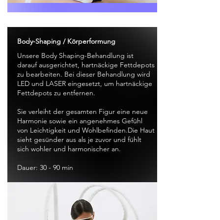
Body-Shaping / Körperformung
Unsere Body Shaping-Behandlung ist
darauf ausgerichtet, hartnäckige Fettdepots
zu bearbeiten. Bei dieser Behandlung wird
LED und LASER eingesetzt, um hartnäckige
Fettdepots zu entfernen.
Sie verleiht der gesamten Figur eine neue
Harmonie sowie ein angenehmes Gefühl
von Leichtigkeit und Wohlbefinden.Die Haut
sieht gesünder aus als je zuvor und fühlt
sich wohler und harmonischer an.
Dauer: 30 - 90 min