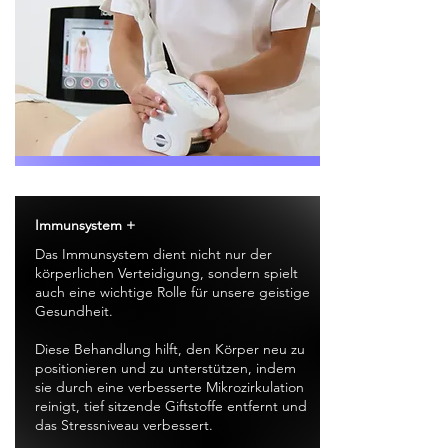
Immunsystem +
Das Immunsystem dient nicht nur der
körperlichen Verteidigung, sondern spielt
auch eine wichtige Rolle für unsere geistige
Gesundheit.
Diese Behandlung hilft, den Körper neu zu
positionieren und zu unterstützen, indem
sie durch eine verbesserte Mikrozirkulation
reinigt, tief sitzende Giftstoffe entfernt und
das Stressniveau verbessert.