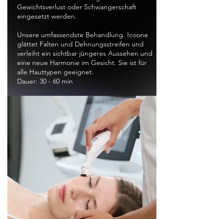
Gewichtsverlust oder Schwangerschaft
eingesetzt werden.
Unsere umfassendste Behandlung. Icoone
glättet Falten und Dehnungsstreifen und
verleiht ein sichtbar jüngeres Aussehen und
eine neue Harmonie im Gesicht. Sie ist für
alle Hauttypen geeignet.
Dauer: 30 - 60 min