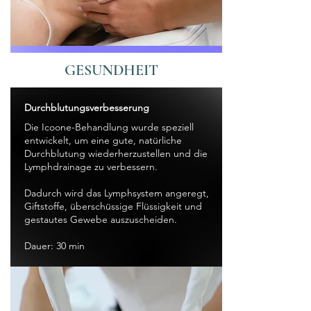
GESUNDHEIT
Durchblutungsverbesserung
Die Icoone-Behandlung wurde speziell
entwickelt, um eine gute, natürliche
Durchblutung wiederherzustellen und die
Lymphdrainage zu verbessern.
Dadurch wird das Lymphsystem angeregt,
Giftstoffe, überschüssige Flüssigkeit und
gestautes Gewebe auszuscheiden.
Dauer: 30 min