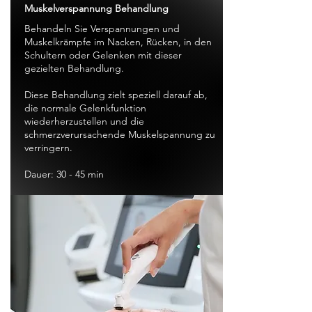
Muskelverspannung Behandlung
Behandeln Sie Verspannungen und
Muskelkrämpfe im Nacken, Rücken, in den
Schultern oder Gelenken mit dieser
gezielten Behandlung.
Diese Behandlung zielt speziell darauf ab,
die normale Gelenkfunktion
wiederherzustellen und die
schmerzverursachende Muskelspannung zu
verringern.
Dauer: 30 - 45 min